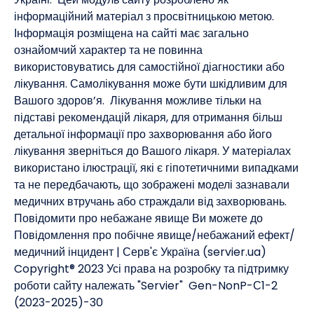
інформаційний матеріал з просвітницькою метою.
How Fall Yard Work Can Cause Heart Problems.
3
Інформація розміщена на сайті має загально
ознайомчий характер та не повинна
Exercising With Angina: Prescription for Health.
4
використовуватись для самостійної діагностики або
лікування. Самолікування може бути шкідливим для
Вашого здоров’я. Лікування можливе тільки на
підставі рекомендацій лікаря, для отримання більш
детальної інформації про захворювання або його
лікування зверніться до Вашого лікаря. У матеріалах
використано ілюстрації, які є гіпотетичними випадками
та не передбачають, що зображені моделі зазнавали
медичних втручань або страждали від захворювань. ​
Повідомити про небажане явище Ви можете до
Повідомлення про побічне явище/небажаний ефект/
медичний інцидент | Серв'є Україна (servier.ua)
Copyright® 2023 Усі права на розробку та підтримку
роботи сайту належать "Servier" Gen-NonP-С1-2
(2023-2025)-30