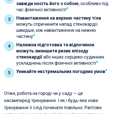
завжди носіть його з собою
, особливо під
4
час фізичної активності
Навантаження на верхню частину тіла
можуть спричинити напад стенокардії
швидше, ніж навантаження на нижню
4
частину
Належна підготовка та відпочинок
можуть зменшити ризик епізоду
стенокардії
або інших серцево-судинних
4
ускладнень після фізичної активності
4
Уникайте екстремальних погодних умов
Отже, робота на городі чи у саду — це
насамперед тренування. І як і будь-яке нове
тренування її слід починати повільно. Раптове