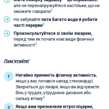
але не перенапружуйтеся настільки, що не
2
зможете говорити
Не забувайте
пити багато води й робити
3
часті перерви
Проконсультуйтеся зі своїм лікарем,
перед тим як почати нові види фізичної
2
активності
Пам’ятайте!
Негайно припиніть фізичну активність
,
якщо у вас почався напад стенокардії.
Зверніться до лікаря, якщо ви відчуваєте
біль у грудях, утруднене дихання або
4
сильну втому
Якщо вам призначили нітрогліцерин,