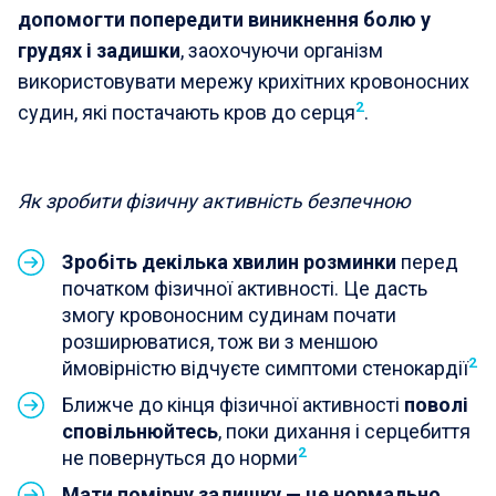
допомогти попередити виникнення болю у
грудях і задишки
, заохочуючи організм
використовувати мережу крихітних кровоносних
2
судин, які постачають кров до серця
.
Як зробити фізичну активність безпечною
Зробіть декілька хвилин розминки
перед
початком фізичної активності. Це дасть
змогу кровоносним судинам почати
розширюватися, тож ви з меншою
2
ймовірністю відчуєте симптоми стенокардії
Ближче до кінця фізичної активності
поволі
сповільнюйтесь
, поки дихання і серцебиття
2
не повернуться до норми
Мати помірну задишку — це нормально
,