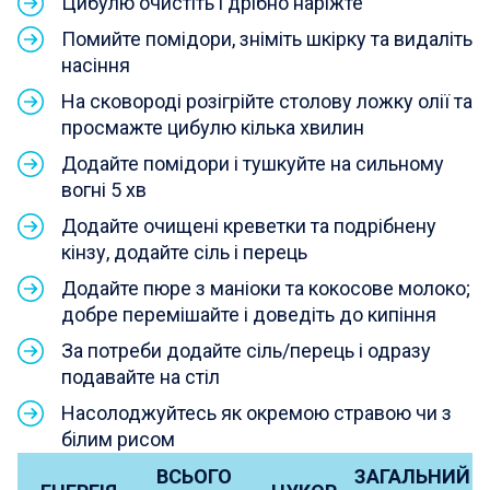
Цибулю очистіть і дрібно наріжте
Помийте помідори, зніміть шкірку та видаліть
насіння
На сковороді розігрійте столову ложку олії та
просмажте цибулю кілька хвилин
Додайте помідори і тушкуйте на сильному
вогні 5 хв
Додайте очищені креветки та подрібнену
кінзу, додайте сіль і перець
Додайте пюре з маніоки та кокосове молоко;
добре перемішайте і доведіть до кипіння
За потреби додайте сіль/перець і одразу
подавайте на стіл
Насолоджуйтесь як окремою стравою чи з
білим рисом
ВСЬОГО
ЗАГАЛЬНИЙ