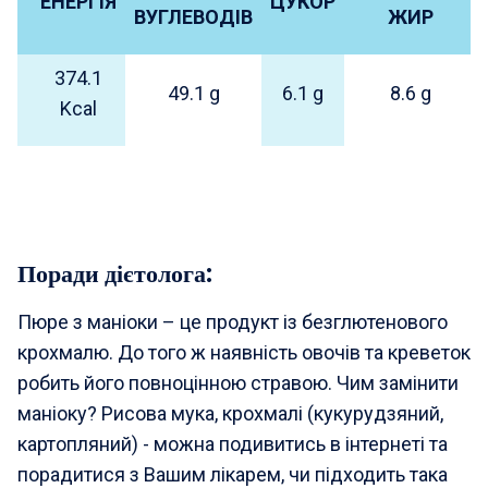
ЕНЕРГІЯ
ЦУКОР
ВУГЛЕВОДІВ
ЖИР
374.1
49.1 g
6.1 g
8.6 g
Kcal
Поради дієтолога
:
Пюре з маніоки – це продукт із безглютенового
крохмалю. До того ж наявність овочів та креветок
робить його повноцінною стравою. Чим замінити
маніоку? Рисова мука, крохмалі (кукурудзяний,
картопляний) - можна подивитись в інтернеті та
порадитися з Вашим лікарем, чи підходить така