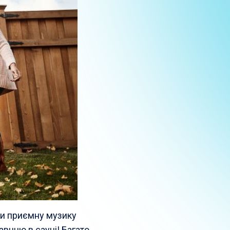
чи приємну музику
внню в сауні! Багато