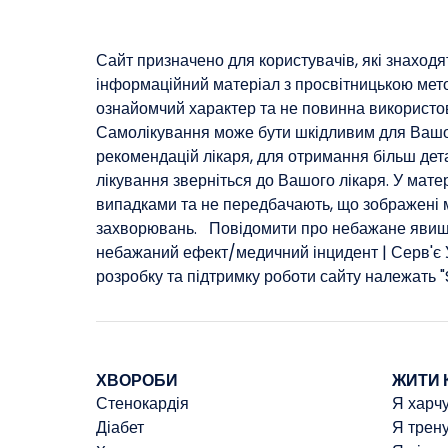
Сайт призначено для користувачів, які знаходя
інформаційний матеріал з просвітницькою мето
ознайомчий характер та не повинна використов
Самолікування може бути шкідливим для Вашог
рекомендацій лікаря, для отримання більш дет
лікування зверніться до Вашого лікаря. У матер
випадками та не передбачають, що зображені 
захворювань. ​ Повідомити про небажане яви
небажаний ефект/медичний інцидент | Серв'є У
розробку та підтримку роботи сайту належат
ХВОРОБИ
ЖИТИ 
Стенокардія
Я харч
Діабет
Я трен