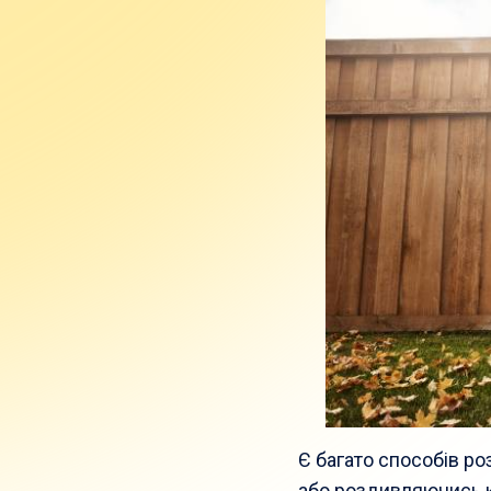
Є багато способів р
або роздивляючись к