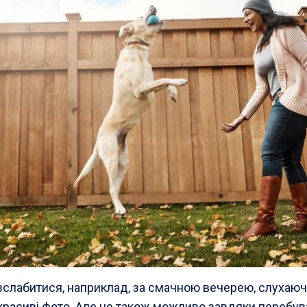
озслабитися, наприклад, за смачною вечерею, слухаю
расиві фото. Але це також можливо завдяки перебува