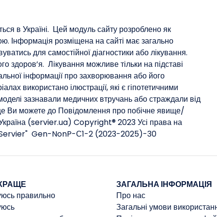
ться в Україні. Цей модуль сайту розроблено як
ю. Інформація розміщена на сайті має загально
уватись для самостійної діагностики або лікування.
о здоров’я. Лікування можливе тільки на підставі
альної інформації про захворювання або його
іалах використано ілюстрації, які є гіпотетичними
моделі зазнавали медичних втручань або страждали від
ще Ви можете до Повідомлення про побічне явище/
країна (servier.ua) Copyright® 2023 Усі права на
ь "Servier" Gen-NonP-С1-2 (2023-2025)-30
КРАЩЕ
ЗАГАЛЬНА ІНФОРМАЦІЯ
уюсь правильно
Про нас
уюсь
Загальні умови використан