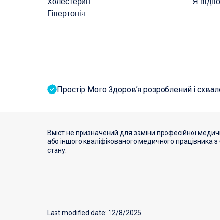
Xолестерин
Я відп
Гіпертонія
Простір Мого Здоров’я розроблений і схвале
Вміст не призначений для заміни професійної медичн
або іншого кваліфікованого медичного працівника з
стану.
Last modified date: 12/8/2025