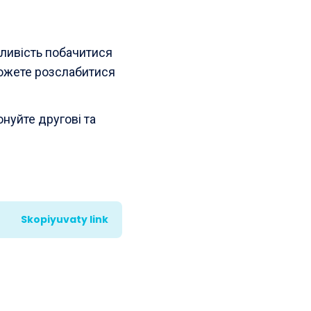
жливість побачитися
можете розслабитися
нуйте другові та
Skopiyuvaty link