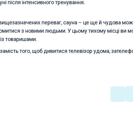
ні після інтенсивного тренування.
м вищезазначених переваг, сауна – це ще й чудова мо
йомитися з новими людьми. У цьому тихому місці ви 
 із товаришами.
замість того, щоб дивитися телевізор удома, зателефо