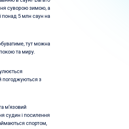
ання суворою зимою, а
ї понад 5 млн саун на
урбуватиме, тут можна
спокою та миру.
гулюється
ей погоджуються з
та м’язовий
я судин і посилення
 займаються спортом,