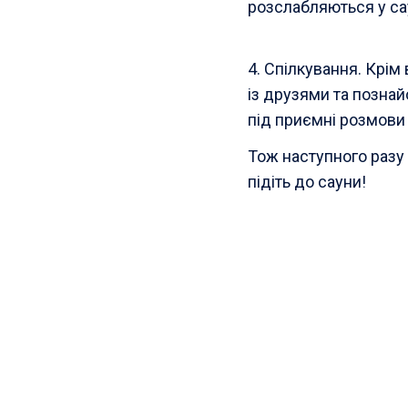
розслабляються у сау
4. Спілкування. Крі
із друзями та позна
під приємні розмови
Тож наступного разу 
підіть до сауни!