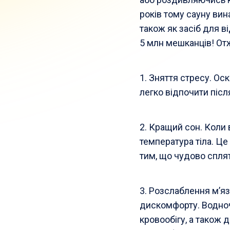
років тому сауну вин
також як засіб для в
5 млн мешканців! Отж
1. Зняття стресу. Оск
легко відпочити післ
2. Кращий сон. Коли 
температура тіла. Ц
тим, що чудово сплят
3. Розслаблення м’яз
дискомфорту. Водноч
кровообігу, а також 