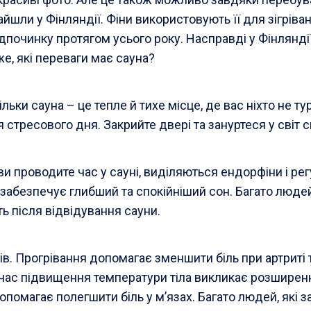
айшли у Фінляндії. Фіни використовують її для зігрів
ідпочинку протягом усього року. Насправді у Фінлянді
е, які переваги має сауна?
ільки сауна – це тепле й тихе місце, де вас ніхто не т
я стресового дня. Закрийте двері та зануртеся у світ 
ви проводите час у сауні, виділяються ендорфіни і ре
е забезпечує глибший та спокійніший сон. Багато люд
ь після відвідування сауни.
ів. Прогрівання допомагає зменшити біль при артриті 
ас підвищення температури тіла викликає розширенн
допомагає полегшити біль у м’язах. Багато людей, які