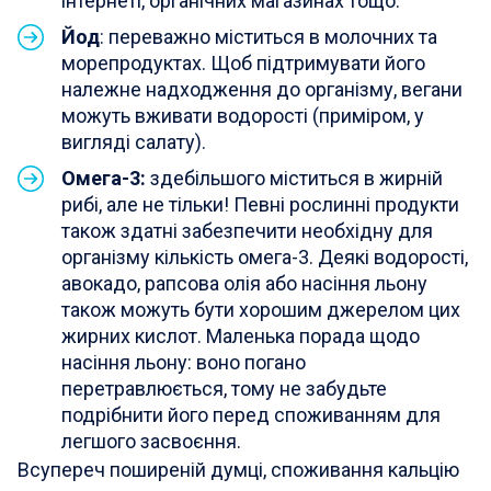
інтернеті, органічних магазинах тощо.
Йод
: переважно міститься в молочних та
морепродуктах. Щоб підтримувати його
належне надходження до організму, вегани
можуть вживати водорості (приміром, у
вигляді салату).
Омега-3:
здебільшого міститься в жирній
рибі, але не тільки! Певні рослинні продукти
також здатні забезпечити необхідну для
організму кількість омега-3. Деякі водорості,
авокадо, рапсова олія або насіння льону
також можуть бути хорошим джерелом цих
жирних кислот. Маленька порада щодо
насіння льону: воно погано
перетравлюється, тому не забудьте
подрібнити його перед споживанням для
легшого засвоєння.
Всупереч поширеній думці, споживання кальцію