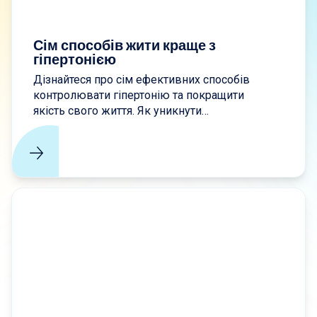
Сім способів жити краще з
гіпертонією
Дізнайтеся про сім ефективних способів
контролювати гіпертонію та покращити
якість свого життя. Як уникнути
ускладнень та зберегти своє серце
сильним. Запроваджуйте зміни з
Простором мого Здоров'я.