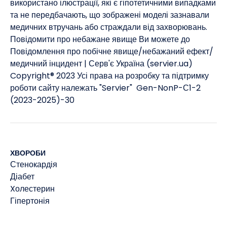
використано ілюстрації, які є гіпотетичними випадками
та не передбачають, що зображені моделі зазнавали
медичних втручань або страждали від захворювань. ​
Повідомити про небажане явище Ви можете до
Повідомлення про побічне явище/небажаний ефект/
медичний інцидент | Серв'є Україна (servier.ua)
Copyright® 2023 Усі права на розробку та підтримку
роботи сайту належать "Servier" Gen-NonP-С1-2
(2023-2025)-30
ХВОРОБИ
Стенокардія
Діабет
Xолестерин
Гіпертонія