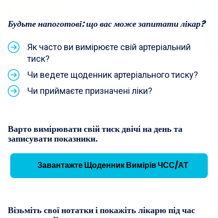
Будьте напоготові: що вас може запитати лікар?
Як часто ви вимірюєте свій артеріальний
тиск?
Чи ведете щоденник артеріального тиску?
Чи приймаєте призначені ліки?
Варто вимірювати свій тиск двічі на день та
записувати показники.
Завантажте Щоденник Вимірів ЧСС/АТ
Візьміть свої нотатки і покажіть лікарю під час