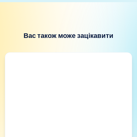
За матеріалами статті «Partnering With Your Doctor to
1
Treat High Blood Pressure»
Вас також може зацікавити