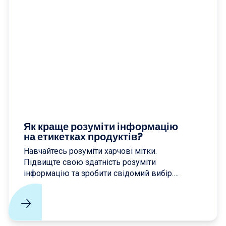
Як краще розуміти інформацію
на етикетках продуктів?
Навчайтесь розуміти харчові мітки.
Підвищте свою здатність розуміти
інформацію та зробити свідомий вибір.
Засвоюйте методики розпізнавання
харчових компонентів на етикетках для
здорового харчування.