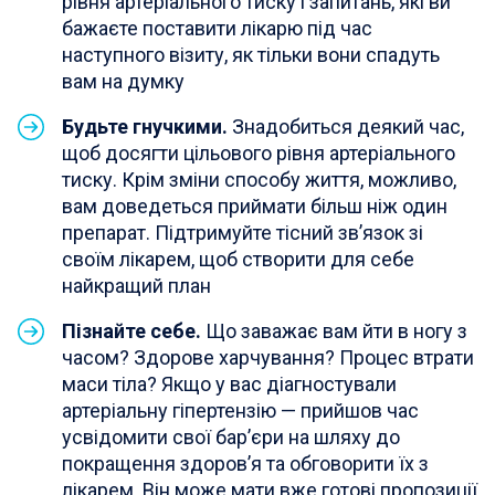
рівня артеріального тиску і запитань, які ви
бажаєте поставити лікарю під час
наступного візиту, як тільки вони спадуть
вам на думку
Будьте гнучкими.
Знадобиться деякий час,
щоб досягти цільового рівня артеріального
тиску. Крім зміни способу життя, можливо,
вам доведеться приймати більш ніж один
препарат. Підтримуйте тісний зв’язок зі
своїм лікарем, щоб створити для себе
найкращий план
Пізнайте себе.
Що заважає вам йти в ногу з
часом? Здорове харчування? Процес втрати
маси тіла? Якщо у вас діагностували
артеріальну гіпертензію — прийшов час
усвідомити свої бар’єри на шляху до
покращення здоров’я та обговорити їх з
лікарем. Він може мати вже готові пропозиції