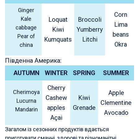
Ginger
Corn
Kale
Loquat
Broccoli
Lima
cabbage
Kiwi
Yumberry
beans
Pear of
Kumquats
Litchi
Okra
china
Південна Америка:
AUTUMN
WINTER
SPRING
SUMMER
Cherry
Cherimoya
Apple
Cashew
Kiwi
Lucurna
Clementine
apples
Grenade
Mandarin
Avocado
Açai
Загалом із сезонних продуктів вдається
приготувати смачні, здорові та різноманітні