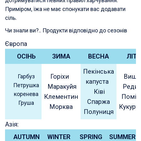
дотримуватися певних правил харчування.
Приміром, їжа не має спонукати вас додавати
сіль.
Чи знали ви?.. Продукти відповідно до сезонів
Європа
ОСІНЬ
ЗИМА
ВЕСНА
ЛІТ
Пекінська
Горіхи
Вишн
Гарбуз
капуста
Петрушка
Маракуйя
Реди
Ківі
коренева
Клементин
Помід
Спаржа
Груша
Морква
Кукуру
Полуниця
Азія:
AUTUMN
WINTER
SPRING
SUMMER