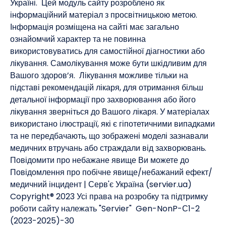
Україні. Цей модуль сайту розроблено як
інформаційний матеріал з просвітницькою метою.
Інформація розміщена на сайті має загально
ознайомчий характер та не повинна
використовуватись для самостійної діагностики або
лікування. Самолікування може бути шкідливим для
Вашого здоров’я. Лікування можливе тільки на
підставі рекомендацій лікаря, для отримання більш
детальної інформації про захворювання або його
лікування зверніться до Вашого лікаря. У матеріалах
використано ілюстрації, які є гіпотетичними випадками
та не передбачають, що зображені моделі зазнавали
медичних втручань або страждали від захворювань. ​
Повідомити про небажане явище Ви можете до
Повідомлення про побічне явище/небажаний ефект/
медичний інцидент | Серв'є Україна (servier.ua)
Copyright® 2023 Усі права на розробку та підтримку
роботи сайту належать "Servier" Gen-NonP-С1-2
(2023-2025)-30