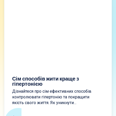
Сім способів жити краще з
гіпертонією
Дізнайтеся про сім ефективних способів
контролювати гіпертонію та покращити
якість свого життя. Як уникнути
ускладнень та зберегти своє серце
сильним. Запроваджуйте зміни з